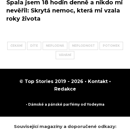
Spala jsem 18 hodin denně a nikdo mi
nevěřil: Skrytá nemoc, která mi vzala
roky života
ČEKÁNÍ
DÍTĚ
NEPLODNÁ
NEPLODNOST
POTOMEK
VÁHÁNÍ
© Top Stories 2019 - 2026 •
Kontakt
•
Redakce
• Dámské a pánské
parfémy
od Yodeyma
Související magazíny a doporučené odkazy: