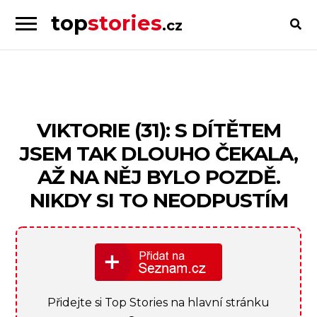
top
stories
.cz
Skip
Skip
to
to
Příběhy
navigation
content
od
lidí
pro
VIKTORIE (31): S DÍTĚTEM
lidi
JSEM TAK DLOUHO ČEKALA,
AŽ NA NĚJ BYLO POZDĚ.
NIKDY SI TO NEODPUSTÍM
Přidejte si Top Stories na hlavní stránku