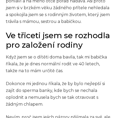
pohlaví a na mého otce pořád nadává. Asi proto
jsem si v brzkém věku žádného přítele nehledala
a spokojila jsem se s rodinným životem, který jsem
trávila s mámou, sestrou a babičkou.
Ve třiceti jsem se rozhodla
pro založení rodiny
Když jsem se o dítěti doma bavila, tak mi babička
říkala, že je dnes normální rodit ve 40 letech,
takže na to mám určitě čas.
Dokonce mi jednou říkala, že by bylo nejlepší si
zajít do sperma banky, kde bych se nechala
oplodnit a nemusela bych se tak otravovat s
žádným chlapem.
Nevím, proč jsem jejich názory přijímala za své, ale