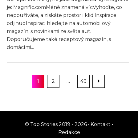
je: Magnific.comMéně znamená vícVyhoďte, co
nepoužíváte, a získáte prostor i klid.Inspirace
odjinudInspiraci hledejte na automobilový
magazín, s novinkami ze světa aut.
Doporučujeme také receptový magazín, s
domácími...
Stránkování
Page
Page
Page
1
2
…
49
příspěvků
© Top Stories 2019 - 2026 •
Kontakt
•
Redakce