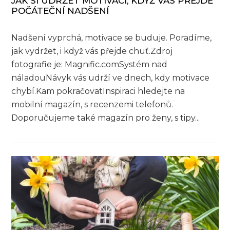
JAK SI UDRŽET MOTIVACI, KDYŽ VÁS PŘEJDE
POČÁTEČNÍ NADŠENÍ
Nadšení vyprchá, motivace se buduje. Poradíme,
jak vydržet, i když vás přejde chuť.Zdroj
fotografie je: Magnific.comSystém nad
náladouNávyk vás udrží ve dnech, kdy motivace
chybí.Kam pokračovatInspiraci hledejte na
mobilní magazín, s recenzemi telefonů.
Doporučujeme také magazín pro ženy, s tipy...