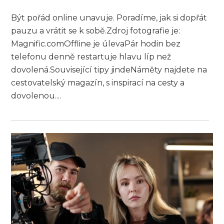
Být pořád online unavuje. Poradíme, jak si dopřát
pauzu a vrátit se k sobě.Zdroj fotografie je:
Magnific.comOffline je úlevaPár hodin bez
telefonu denně restartuje hlavu líp než
dovolená.Související tipy jindeNáměty najdete na
cestovatelský magazín, s inspirací na cesty a
dovolenou....