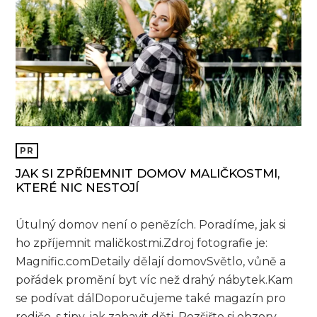
PR
JAK SI ZPŘÍJEMNIT DOMOV MALIČKOSTMI,
KTERÉ NIC NESTOJÍ
Útulný domov není o penězích. Poradíme, jak si
ho zpříjemnit maličkostmi.Zdroj fotografie je:
Magnific.comDetaily dělají domovSvětlo, vůně a
pořádek promění byt víc než drahý nábytek.Kam
se podívat dálDoporučujeme také magazín pro
rodiče, s tipy, jak zabavit děti. Rozšiřte si obzory...