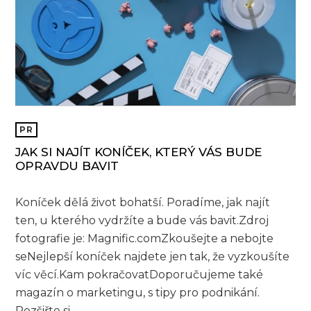
PR
JAK SI NAJÍT KONÍČEK, KTERÝ VÁS BUDE
OPRAVDU BAVIT
Koníček dělá život bohatší. Poradíme, jak najít
ten, u kterého vydržíte a bude vás bavit.Zdroj
fotografie je: Magnific.comZkoušejte a nebojte
seNejlepší koníček najdete jen tak, že vyzkoušíte
víc věcí.Kam pokračovatDoporučujeme také
magazín o marketingu, s tipy pro podnikání.
Rozšiřte si...