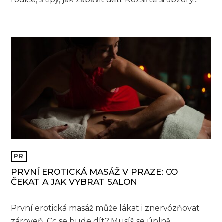
PR
PRVNÍ EROTICKÁ MASÁŽ V PRAZE: CO
ČEKAT A JAK VYBRAT SALON
První erotická masáž může lákat i znervózňovat
zároveň. Co se bude dít? Musíš se úplně