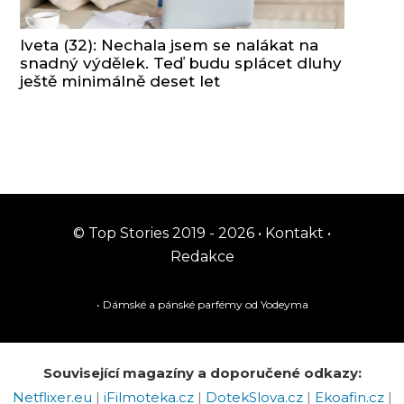
Iveta (32): Nechala jsem se nalákat na
snadný výdělek. Teď budu splácet dluhy
ještě minimálně deset let
© Top Stories 2019 - 2026 •
Kontakt
•
Redakce
• Dámské a pánské
parfémy
od Yodeyma
Související magazíny a doporučené odkazy:
Netflixer.eu
|
iFilmoteka.cz
|
DotekSlova.cz
|
Ekoafin.cz
|