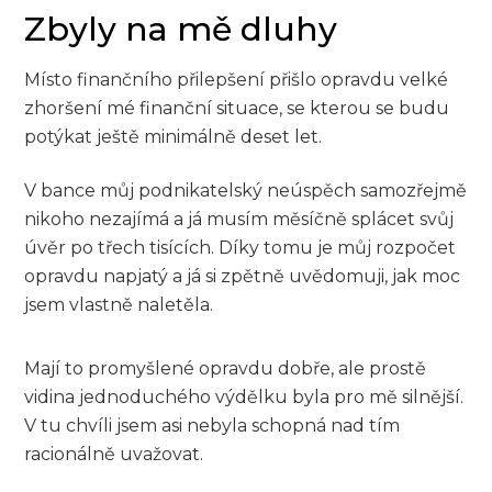
Zbyly na mě dluhy
Místo finančního přilepšení přišlo opravdu velké
zhoršení mé finanční situace, se kterou se budu
potýkat ještě minimálně deset let.
V bance můj podnikatelský neúspěch samozřejmě
nikoho nezajímá a já musím měsíčně splácet svůj
úvěr po třech tisících. Díky tomu je můj rozpočet
opravdu napjatý a já si zpětně uvědomuji, jak moc
jsem vlastně naletěla.
Mají to promyšlené opravdu dobře, ale prostě
vidina jednoduchého výdělku byla pro mě silnější.
V tu chvíli jsem asi nebyla schopná nad tím
racionálně uvažovat.