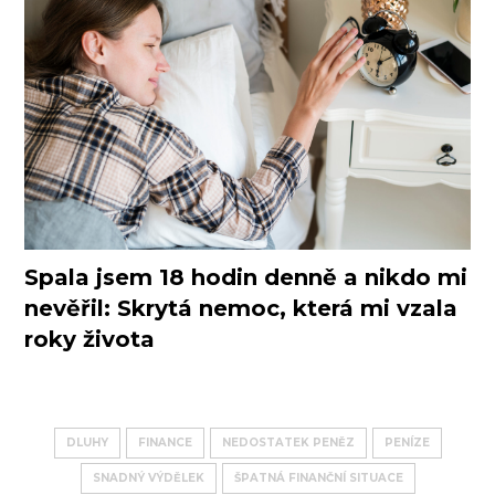
Spala jsem 18 hodin denně a nikdo mi
nevěřil: Skrytá nemoc, která mi vzala
roky života
DLUHY
FINANCE
NEDOSTATEK PENĚZ
PENÍZE
SNADNÝ VÝDĚLEK
ŠPATNÁ FINANČNÍ SITUACE