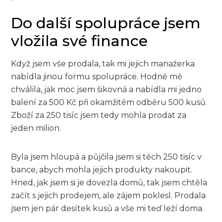
Do další spolupráce jsem
vložila své finance
Když jsem vše prodala, tak mi jejich manažerka
nabídla jinou formu spolupráce. Hodně mě
chválila, jak moc jsem šikovná a nabídla mi jedno
balení za 500 Kč při okamžitém odběru 500 kusů.
Zboží za 250 tisíc jsem tedy mohla prodat za
jeden milion.
Byla jsem hloupá a půjčila jsem si těch 250 tisíc v
bance, abych mohla jejich produkty nakoupit.
Hned, jak jsem si je dovezla domů, tak jsem chtěla
začít s jejich prodejem, ale zájem poklesl. Prodala
jsem jen pár desítek kusů a vše mi teď leží doma.