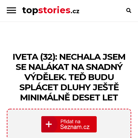
top
stories
.cz
Skip
Skip
to
to
Příběhy
navigation
content
od
lidí
pro
IVETA (32): NECHALA JSEM
lidi
SE NALÁKAT NA SNADNÝ
VÝDĚLEK. TEĎ BUDU
SPLÁCET DLUHY JEŠTĚ
MINIMÁLNĚ DESET LET