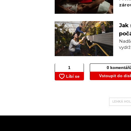
zárov
Jak 
počá
Nadše
vydrž
0 komentář
Vstoupit do dis
LEHKÁ HO