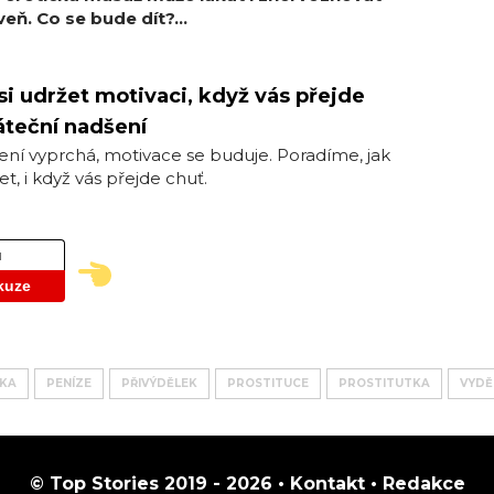
eň. Co se bude dít?...
si udržet motivaci, když vás přejde
teční nadšení
ní vyprchá, motivace se buduje. Poradíme, jak
et, i když vás přejde chuť.
ů
kuze
LKA
PENÍZE
PŘIVÝDĚLEK
PROSTITUCE
PROSTITUTKA
VYDĚ
© Top Stories 2019 - 2026 •
Kontakt
•
Redakce