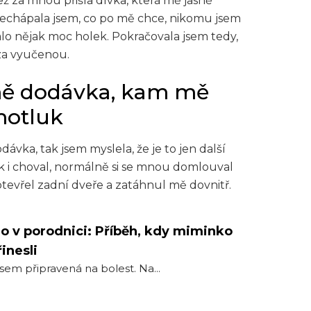
ež za mnou přišla dívka, která mě jasně
. Nechápala jsem, co po mě chce, nikomu jsem
lo nějak moc holek. Pokračovala jsem tedy,
za vyučenou.
 mě dodávka, kam mě
motluk
ávka, tak jsem myslela, že je to jen další
k i choval, normálně si se mnou domlouval
tevřel zadní dveře a zatáhnul mě dovnitř.
o v porodnici: Příběh, kdy miminko
inesli
jsem připravená na bolest. Na...