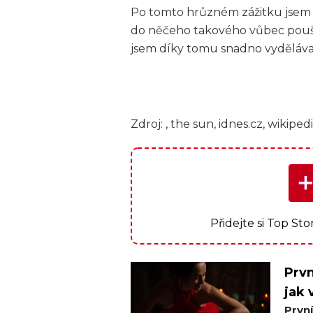
Po tomto hrůzném zážitku jsem s
do něčeho takového vůbec pouště
jsem díky tomu snadno vydělával
Zdroj: , the sun, idnes.cz, wikiped
Přidejte si Top St
Prvn
jak 
Prvn