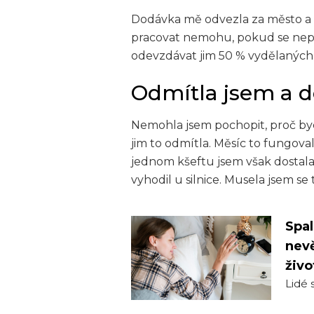
Dodávka mě odvezla za město a m
pracovat nemohu, pokud se nepř
odevzdávat jim 50 % vydělaných
Odmítla jsem a d
Nemohla jsem pochopit, proč byc
jim to odmítla. Měsíc to fungoval
jednom kšeftu jsem však dostala 
vyhodil u silnice. Musela jsem s
Spal
nevě
živo
Lidé s