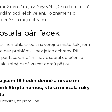
už uvnitř mi jasně vysvětlil, že na tom místě
idám pod jejich velení. To znamenalo
 peněz za moji ochranu.
ostala pár facek
h nemohla chodit na veřejné místo, tak jsem
o bez problému i bez jejich ochrany. Při
pár facek, muž mi navíc sebral oblečení a
e tak úplně nahá vracet domů pěšky.
a jsem 18 hodin denně a nikdo mi
řil: Skrytá nemoc, která mi vzala roky
ta
i mysleli, že jsem líná....