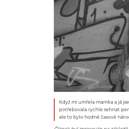
Když mi umřela mamka a já js
potřebovala rychle sehnat peníz
ale to bylo hodně časově náro
Článek byl zpracován na základě