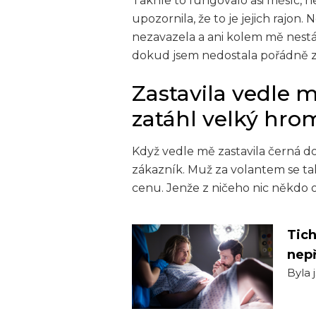
Takhle to fungovalo asi měsíc, n
upozornila, že to je jejich rajon
nezavazela a ani kolem mě nestá
dokud jsem nedostala pořádně 
Zastavila vedle
zatáhl velký hro
Když vedle mě zastavila černá dod
zákazník. Muž za volantem se ta
cenu. Jenže z ničeho nic někdo o
Tich
nepř
Byla 