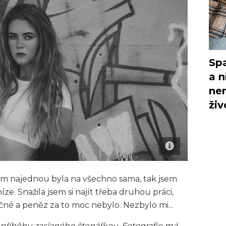
Spa
a n
nem
živ
em najednou byla na všechno sama, tak jsem
e. Snažila jsem si najít třeba druhou práci,
čné a peněz za to moc nebylo. Nezbylo mi...
 příběhu zaslaného čtenářkou. Fotografie má