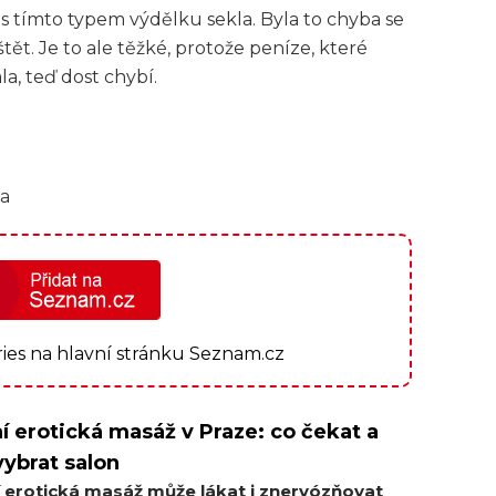
 tímto typem výdělku sekla. Byla to chyba se
t. Je to ale těžké, protože peníze, které
a, teď dost chybí.
ia
ories na hlavní stránku Seznam.cz
í erotická masáž v Praze: co čekat a
vybrat salon
í erotická masáž může lákat i znervózňovat