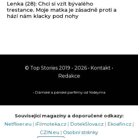
Lenka (28): Chci si vzít bývalého
trestance. Moje matka je zásadně proti a
hází nám klacky pod nohy
© Top Stories 2019 - 2026 •
Kontakt
•
Redakce
• Dámské a pánské
parfémy
od Yodeyma
Související magazíny a doporučené odkazy:
Netflixer.eu
|
iFilmoteka.cz
|
DotekSlova.cz
|
Ekoafin.cz
|
CZIN.eu
|
Osobní stránky