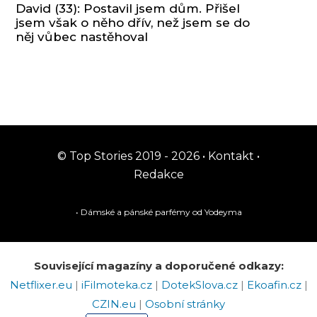
David (33): Postavil jsem dům. Přišel
jsem však o něho dřív, než jsem se do
něj vůbec nastěhoval
© Top Stories 2019 - 2026 •
Kontakt
•
Redakce
• Dámské a pánské
parfémy
od Yodeyma
Související magazíny a doporučené odkazy:
Netflixer.eu
|
iFilmoteka.cz
|
DotekSlova.cz
|
Ekoafin.cz
|
CZIN.eu
|
Osobní stránky