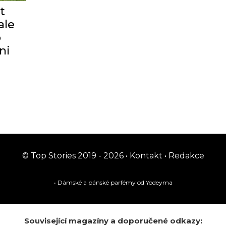
t
ale
o
ni
© Top Stories 2019 - 2026 •
Kontakt
•
Redakce
• Dámské a pánské
parfémy
od Yodeyma
Související magazíny a doporučené odkazy: