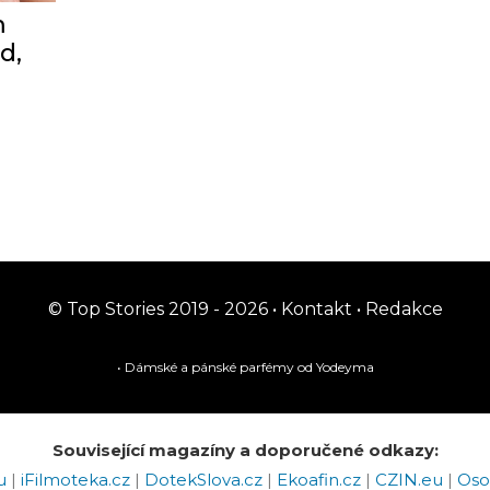
m
d,
© Top Stories 2019 - 2026 •
Kontakt
•
Redakce
• Dámské a pánské
parfémy
od Yodeyma
Související magazíny a doporučené odkazy:
eu
|
iFilmoteka.cz
|
DotekSlova.cz
|
Ekoafin.cz
|
CZIN.eu
|
Oso