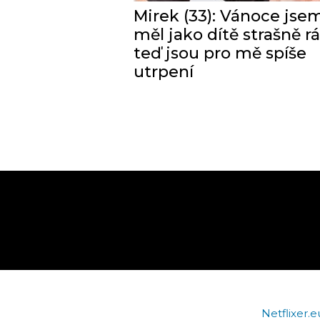
Mirek (33): Vánoce jse
měl jako dítě strašně rá
teď jsou pro mě spíše
utrpení
Netflixer.