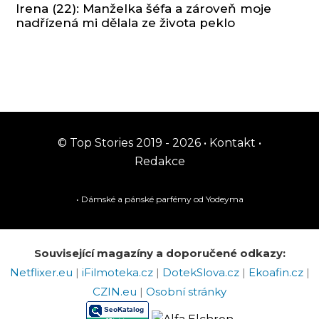
Irena (22): Manželka šéfa a zároveň moje
nadřízená mi dělala ze života peklo
© Top Stories 2019 - 2026 •
Kontakt
•
Redakce
• Dámské a pánské
parfémy
od Yodeyma
Související magazíny a doporučené odkazy:
Netflixer.eu
|
iFilmoteka.cz
|
DotekSlova.cz
|
Ekoafin.cz
|
CZIN.eu
|
Osobní stránky