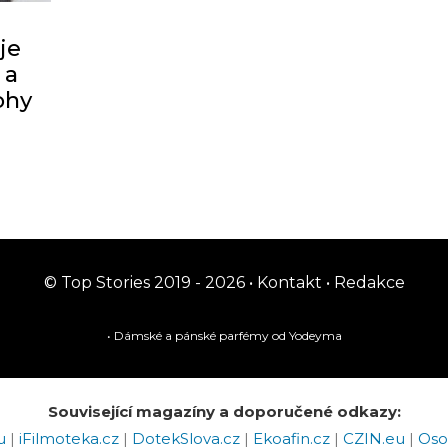
je
 a
ohy
© Top Stories 2019 - 2026 •
Kontakt
•
Redakce
• Dámské a pánské
parfémy
od Yodeyma
Související magazíny a doporučené odkazy:
eu
|
iFilmoteka.cz
|
DotekSlova.cz
|
Ekoafin.cz
|
CZIN.eu
|
Oso