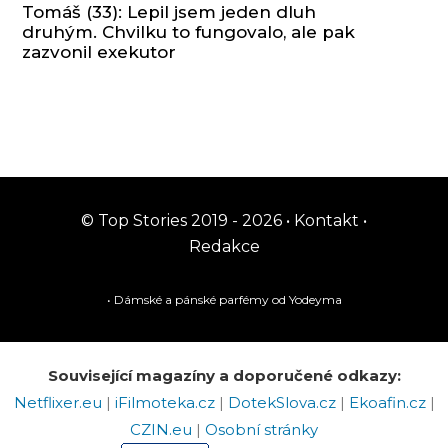
Tomáš (33): Lepil jsem jeden dluh
druhým. Chvilku to fungovalo, ale pak
zazvonil exekutor
© Top Stories 2019 - 2026 •
Kontakt
•
Redakce
• Dámské a pánské
parfémy
od Yodeyma
Související magazíny a doporučené odkazy:
Netflixer.eu
|
iFilmoteka.cz
|
DotekSlova.cz
|
Ekoafin.cz
|
CZIN.eu
|
Osobní stránky