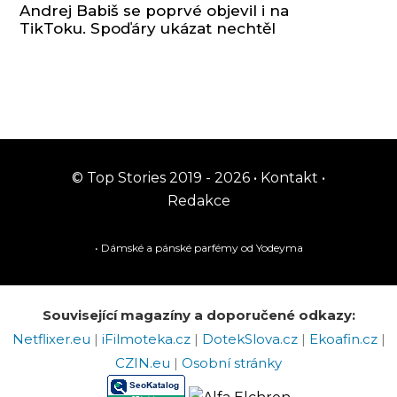
Andrej Babiš se poprvé objevil i na
TikToku. Spoďáry ukázat nechtěl
© Top Stories 2019 - 2026 •
Kontakt
•
Redakce
• Dámské a pánské
parfémy
od Yodeyma
Související magazíny a doporučené odkazy:
Netflixer.eu
|
iFilmoteka.cz
|
DotekSlova.cz
|
Ekoafin.cz
|
CZIN.eu
|
Osobní stránky