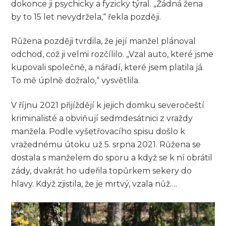
dokonce ji psychicky a fyzicky týral. „Žádná žena
by to 15 let nevydržela,“ řekla později.
Růžena později tvrdila, že její manžel plánoval
odchod, což ji velmi rozčílilo. „Vzal auto, které jsme
kupovali společně, a nářadí, které jsem platila já.
To mě úplně dožralo,“ vysvětlila.
V říjnu 2021 přijíždějí k jejich domku severočeští
kriminalisté a obviňují sedmdesátnici z vraždy
manžela. Podle vyšetřovacího spisu došlo k
vražednému útoku už 5. srpna 2021. Růžena se
dostala s manželem do sporu a když se k ní obrátil
zády, dvakrát ho udeřila topůrkem sekery do
hlavy. Když zjistila, že je mrtvý, vzala nůž….