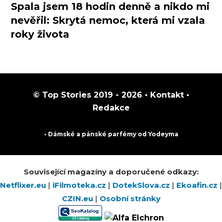
Spala jsem 18 hodin denně a nikdo mi
nevěřil: Skrytá nemoc, která mi vzala
roky života
© Top Stories 2019 - 2026 •
Kontakt
•
Redakce
• Dámské a pánské
parfémy
od Yodeyma
Související magazíny a doporučené odkazy:
Netflixer.eu
|
iFilmoteka.cz
|
DotekSlova.cz
|
Ekoafin.cz
|
CZIN.eu
|
Osobní stránky