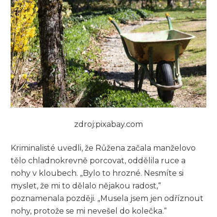
zdroj:pixabay.com
Kriminalisté uvedli, že Růžena začala manželovo
tělo chladnokrevně porcovat, oddělila ruce a
nohy v kloubech. „Bylo to hrozné. Nesmíte si
myslet, že mi to dělalo nějakou radost,“
poznamenala později. „Musela jsem jen odříznout
nohy, protože se mi nevešel do kolečka.“