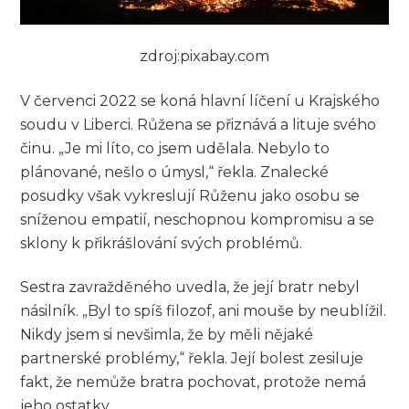
zdroj:pixabay.com
V červenci 2022 se koná hlavní líčení u Krajského
soudu v Liberci. Růžena se přiznává a lituje svého
činu. „Je mi líto, co jsem udělala. Nebylo to
plánované, nešlo o úmysl,“ řekla. Znalecké
posudky však vykreslují Růženu jako osobu se
sníženou empatií, neschopnou kompromisu a se
sklony k přikrášlování svých problémů.
Sestra zavražděného uvedla, že její bratr nebyl
násilník. „Byl to spíš filozof, ani mouše by neublížil.
Nikdy jsem si nevšimla, že by měli nějaké
partnerské problémy,“ řekla. Její bolest zesiluje
fakt, že nemůže bratra pochovat, protože nemá
jeho ostatky.