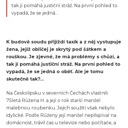
tak jí pomáhá justiční stráž. Na první pohled to
vypadá, že se jedná...
K budově soudu přijíždí taxík a z něj vystupuje
žena, jejíž obličej je skrytý pod šátkem a
rouškou. Je zjevné, že má problémy s chůzí, a
tak jí pomáhá justiční stráž. Na první pohled to
vypadá, že se jedná o oběť. Ale je tomu
skutečně tak?…
Na Českolipsku v severních Čechách vlastnili
75letá Růžena H. a její o rok starší manžel
malebnou roubenku. Jejich soužití však nebylo
idylické. Podle Růženy její manžel nepřispíval na
domácnost, trávil čas u televize nebo počítače, a