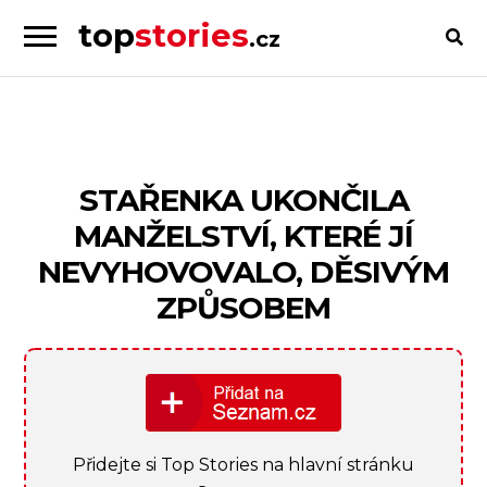
top
stories
.cz
Skip
Skip
to
to
Příběhy
navigation
content
od
lidí
pro
STAŘENKA UKONČILA
lidi
MANŽELSTVÍ, KTERÉ JÍ
NEVYHOVOVALO, DĚSIVÝM
ZPŮSOBEM
Přidejte si Top Stories na hlavní stránku