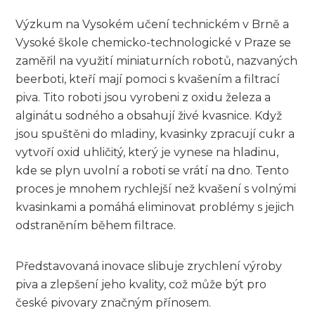
Výzkum na Vysokém učení technickém v Brně a
Vysoké škole chemicko-technologické v Praze se
zaměřil na využití miniaturních robotů, nazvaných
beerboti, kteří mají pomoci s kvašením a filtrací
piva. Tito roboti jsou vyrobeni z oxidu železa a
alginátu sodného a obsahují živé kvasnice. Když
jsou spuštěni do mladiny, kvasinky zpracují cukr a
vytvoří oxid uhličitý, který je vynese na hladinu,
kde se plyn uvolní a roboti se vrátí na dno. Tento
proces je mnohem rychlejší než kvašení s volnými
kvasinkami a pomáhá eliminovat problémy s jejich
odstraněním během filtrace.
Představovaná inovace slibuje zrychlení výroby
piva a zlepšení jeho kvality, což může být pro
české pivovary značným přínosem.