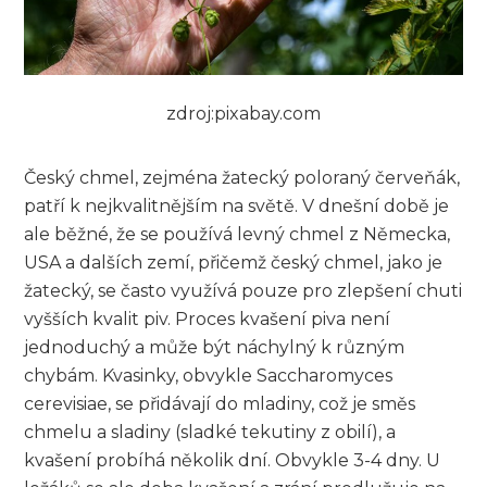
zdroj:pixabay.com
Český chmel, zejména žatecký poloraný červeňák,
patří k nejkvalitnějším na světě. V dnešní době je
ale běžné, že se používá levný chmel z Německa,
USA a dalších zemí, přičemž český chmel, jako je
žatecký, se často využívá pouze pro zlepšení chuti
vyšších kvalit piv. Proces kvašení piva není
jednoduchý a může být náchylný k různým
chybám. Kvasinky, obvykle Saccharomyces
cerevisiae, se přidávají do mladiny, což je směs
chmelu a sladiny (sladké tekutiny z obilí), a
kvašení probíhá několik dní. Obvykle 3-4 dny. U