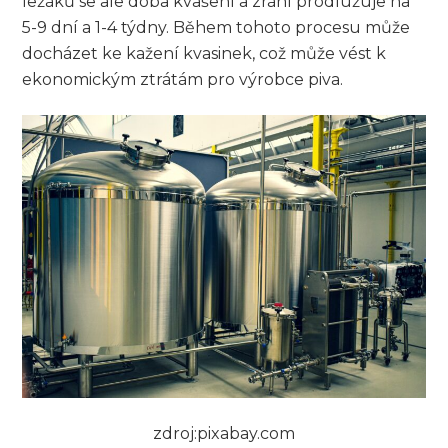
ležáků se ale doba kvašení a zrání prodlužuje na
5-9 dní a 1-4 týdny. Během tohoto procesu může
docházet ke kažení kvasinek, což může vést k
ekonomickým ztrátám pro výrobce piva.
zdroj:pixabay.com