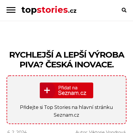
top
stories
.cz
Skip
Skip
to
to
Příběhy
navigation
content
od
lidí
pro
RYCHLEJŠÍ A LEPŠÍ VÝROBA
lidi
PIVA? ČESKÁ INOVACE.
Přidejte si Top Stories na hlavní stránku
Seznam.cz
6. 2. 2024
Autor: Viktorie Vondrová