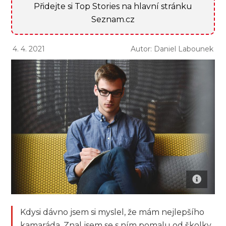
Přidejte si Top Stories na hlavní stránku
Seznam.cz
4. 4. 2021
Autor: Daniel Labounek
Kdysi dávno jsem si myslel, že mám nejlepšího
kamaráda. Znal jsem se s ním pomalu od školky,