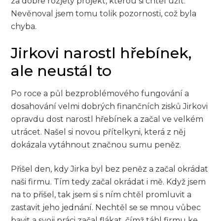
za dobře rozjetý projekt, kterou si chtěl užít.
Nevěnoval jsem tomu tolik pozornosti, což byla
chyba.
Jirkovi narostl hřebínek,
ale neustál to
Po roce a půl bezproblémového fungování a
dosahování velmi dobrých finančních zisků Jirkovi
opravdu dost narostl hřebínek a začal ve velkém
utrácet. Našel si novou přítelkyni, která z něj
dokázala vytáhnout značnou sumu peněz.
Přišel den, kdy Jirka byl bez peněz a začal okrádat
naši firmu. Tím tedy začal okrádat i mě. Když jsem
na to přišel, tak jsem si s ním chtěl promluvit a
zastavit jeho jednání. Nechtěl se se mnou vůbec
bavit a svoji práci začal flákat, čímž táhl firmu ke