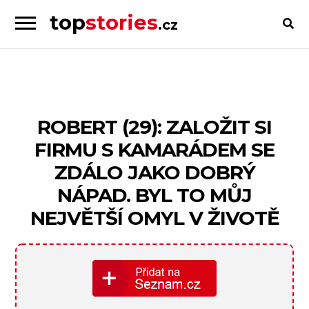
top
stories
.cz
Skip
Skip
to
to
Příběhy
navigation
content
od
lidí
pro
ROBERT (29): ZALOŽIT SI
lidi
FIRMU S KAMARÁDEM SE
ZDÁLO JAKO DOBRÝ
NÁPAD. BYL TO MŮJ
NEJVĚTŠÍ OMYL V ŽIVOTĚ