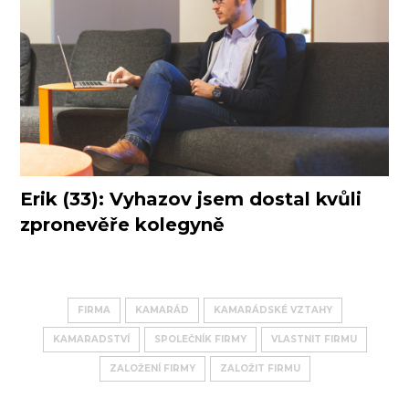
Erik (33): Vyhazov jsem dostal kvůli
zpronevěře kolegyně
FIRMA
KAMARÁD
KAMARÁDSKÉ VZTAHY
KAMARADSTVÍ
SPOLEČNÍK FIRMY
VLASTNIT FIRMU
ZALOŽENÍ FIRMY
ZALOŽIT FIRMU