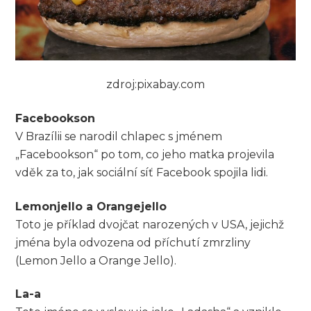
zdroj:pixabay.com
Facebookson
V Brazílii se narodil chlapec s jménem
„Facebookson“ po tom, co jeho matka projevila
vděk za to, jak sociální síť Facebook spojila lidi.
Lemonjello a Orangejello
Toto je příklad dvojčat narozených v USA, jejichž
jména byla odvozena od příchutí zmrzliny
(Lemon Jello a Orange Jello).
La-a