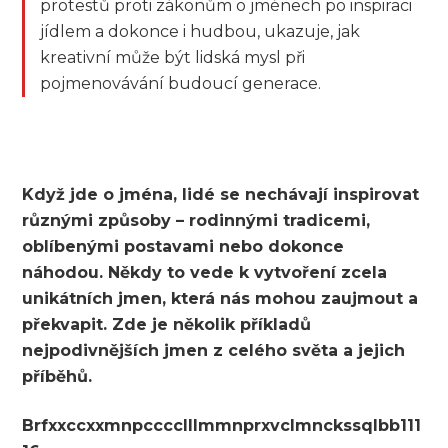
protestů proti zákonům o jménech po inspiraci
jídlem a dokonce i hudbou, ukazuje, jak
kreativní může být lidská mysl při
pojmenovávání budoucí generace.
Když jde o jména, lidé se nechávají inspirovat
různými způsoby – rodinnými tradicemi,
oblíbenými postavami nebo dokonce
náhodou. Někdy to vede k vytvoření zcela
unikátních jmen, která nás mohou zaujmout a
překvapit. Zde je několik příkladů
nejpodivnějších jmen z celého světa a jejich
příběhů.
Brfxxccxxmnpcccclllmmnprxvclmnckssqlbb111