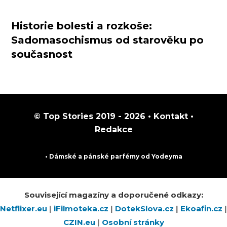
Historie bolesti a rozkoše:
Sadomasochismus od starověku po
současnost
© Top Stories 2019 - 2026 •
Kontakt
•
Redakce
• Dámské a pánské
parfémy
od Yodeyma
Související magazíny a doporučené odkazy:
Netflixer.eu
|
iFilmoteka.cz
|
DotekSlova.cz
|
Ekoafin.cz
|
CZIN.eu
|
Osobní stránky