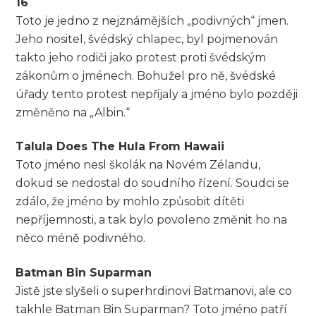
16
Toto je jedno z nejznámějších „podivných“ jmen.
Jeho nositel, švédský chlapec, byl pojmenován
takto jeho rodiči jako protest proti švédským
zákonům o jménech. Bohužel pro ně, švédské
úřady tento protest nepřijaly a jméno bylo později
změněno na „Albin.“
Talula Does The Hula From Hawaii
Toto jméno nesl školák na Novém Zélandu,
dokud se nedostal do soudního řízení. Soudci se
zdálo, že jméno by mohlo způsobit dítěti
nepříjemnosti, a tak bylo povoleno změnit ho na
něco méně podivného.
Batman Bin Suparman
Jistě jste slyšeli o superhrdinovi Batmanovi, ale co
takhle Batman Bin Suparman? Toto jméno patří