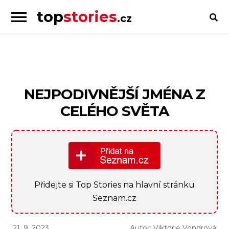
top
stories
.cz
Skip
Skip
to
to
Příběhy
navigation
content
od
lidí
pro
NEJPODIVNĚJŠÍ JMÉNA Z
lidi
CELÉHO SVĚTA
Přidejte si Top Stories na hlavní stránku
Seznam.cz
21. 9. 2023
Autor: Viktorie Vondrová