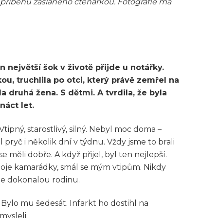
 příběhu zaslaného čtenářkou. Fotografie má
n největší šok v životě přijde u notářky.
u, truchlila po otci, který právě zemřel na
a druhá žena. S dětmi. A tvrdila, že byla
áct let.
tipný, starostlivý, silný. Nebyl moc doma –
pryč i několik dní v týdnu. Vždy jsme to brali
 měli dobře. A když přijel, byl ten nejlepší.
l moje kamarádky, smál se mým vtipům. Nikdy
me dokonalou rodinu.
 Bylo mu šedesát. Infarkt ho dostihl na
mysleli.