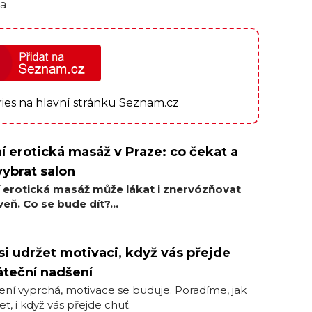
ia
ories na hlavní stránku Seznam.cz
í erotická masáž v Praze: co čekat a
vybrat salon
í erotická masáž může lákat i znervózňovat
eň. Co se bude dít?...
si udržet motivaci, když vás přejde
teční nadšení
ní vyprchá, motivace se buduje. Poradíme, jak
et, i když vás přejde chuť.