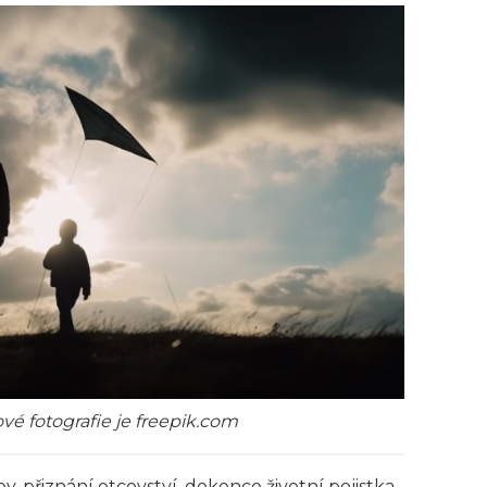
vé fotografie je freepik.com
, přiznání otcovství, dokonce životní pojistka