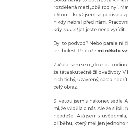
rozdělená mezi „obě rodiny“. Matk
přitom… když jsem se podívala zp
nikdy nebral před námi. Pracovní
kdy
musel
jet ještě něco vyřídit.
Byl to podvod? Nebo paralelní ži
jen bolest. Protože
mi někdo vz
Začala jsem se o „druhou rodinu“ z
že táta skutečně žil dva životy. V
nich tichý, uzavřený, často nepř
celý obraz.
S Ivetou jsem si nakonec sedla. 
mi, že věděla o nás. Ale že slíbil
neodešel. A já jsem si uvědomila
příběhu, který měl jen jednoho r