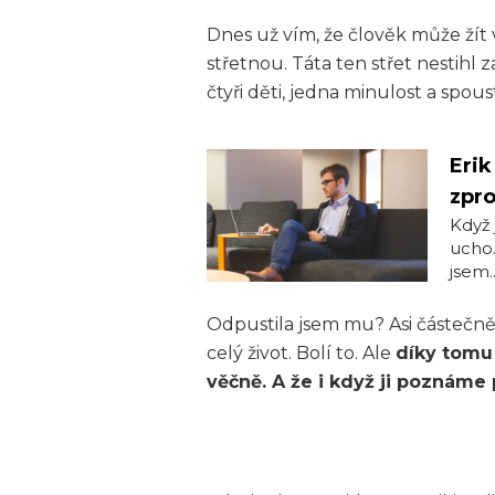
Dnes už vím, že člověk může žít ví
střetnou. Táta ten střet nestihl z
čtyři děti, jedna minulost a spous
Erik
zpr
Když 
ucho.
jsem..
Odpustila jsem mu? Asi částečně. 
celý život. Bolí to. Ale
díky tomu
věčně. A že i když ji poznáme