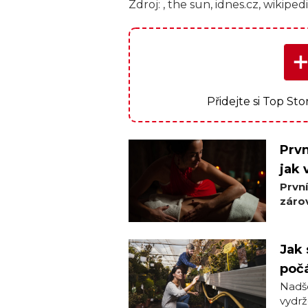
Zdroj: , the sun, idnes.cz, wikiped
Přidejte si Top St
Prvn
jak 
Prvn
zárov
Jak 
počá
Nadše
vydrž