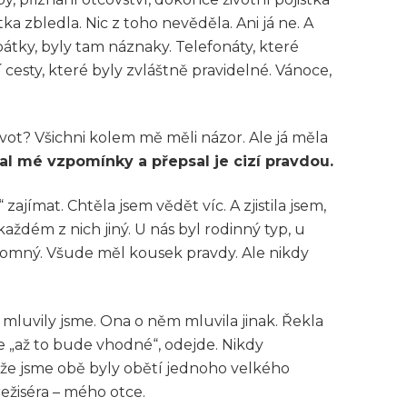
a zbledla. Nic z toho nevěděla. Ani já ne. A
átky, byly tam náznaky. Telefonáty, které
 cesty, které byly zvláštně pravidelné. Vánoce,
vot? Všichni kolem mě měli názor. Ale já měla
al mé vzpomínky a přepsal je cizí pravdou.
ajímat. Chtěla jsem vědět víc. A zjistila jsem,
 každém z nich jiný. U nás byl rodinný typ, u
ítomný. Všude měl kousek pravdy. Ale nikdy
A mluvily jsme. Ona o něm mluvila jinak. Řekla
, že „až to bude vhodné“, odejde. Nikdy
, že jsme obě byly obětí jednoho velkého
ežiséra – mého otce.