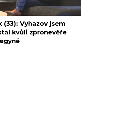
k (33): Vyhazov jsem
tal kvůli zpronevěře
legyně