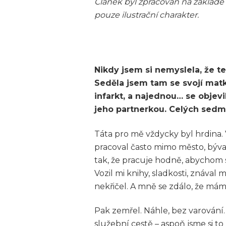
Článek byl zpracován na základě
pouze ilustrační charakter.
Nikdy jsem si nemyslela, že te
Seděla jsem tam se svojí matko
infarkt, a najednou… se objevil
jeho partnerkou. Celých sedmn
Táta pro mě vždycky byl hrdina. V
pracoval často mimo město, býval 
tak, že pracuje hodně, abychom se
Vozil mi knihy, sladkosti, znáva
nekřičel. A mně se zdálo, že má
Pak zemřel. Náhle, bez varování.
služební cestě – aspoň jsme si to 