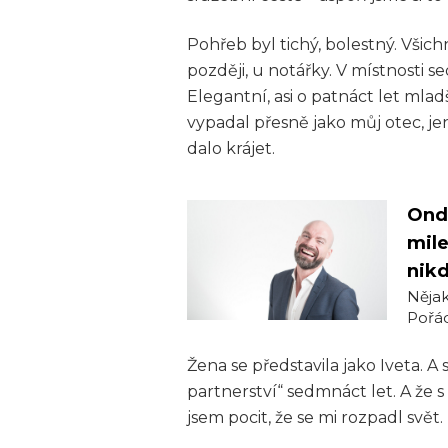
Pohřeb byl tichý, bolestný. Všichn
později, u notářky. V místnosti s
Elegantní, asi o patnáct let mladš
vypadal přesně jako můj otec, je
dalo krájet.
Ondř
mile
nik
Nějak
Pořád 
Žena se představila jako Iveta. A 
partnerství“ sedmnáct let. A že s
jsem pocit, že se mi rozpadl svět