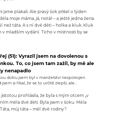
i jsme plakali. Ale pravý šok přišel o týden
eděla moje máma, já, notář – a ještě jedna žena.
í než táta. A s ní dvě děti – holka a kluk. Kluk
n v mladším vydání. Ticho v místnosti by se
ej (51): Vyrazil jsem na dovolenou s
nkou. To, co jsem tam zažil, by mě ale
dy nenapadlo
ou dobu jsem byl v manželství nespokojen.
jsem si říkal, že se to určitě zlepší, ale...
s jistotou prohlásila, že byla s mým otcem „v
 ním měla dvě děti. Byla jsem v šoku. Měla
. Táta, můj táta – měl dvě rodiny?