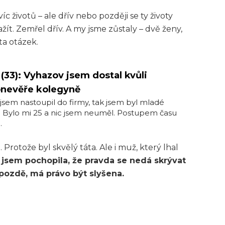
c životů – ale dřív nebo později se ty životy
ažít. Zemřel dřív. A my jsme zůstaly – dvě ženy,
ta otázek.
 (33): Vyhazov jsem dostal kvůli
onevěře kolegyně
jsem nastoupil do firmy, tak jsem byl mladé
 Bylo mi 25 a nic jsem neuměl. Postupem času
.
Protože byl skvělý táta. Ale i muž, který lhal
 jsem pochopila, že pravda se nedá skrývat
 pozdě, má právo být slyšena.