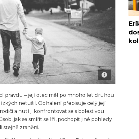
Eri
dos
ko
jící pravdu – její otec měl po mnoho let druhou
lízkých netušil. Odhalení přepisuje celý její
diči a nutí ji konfrontovat se s bolestivou
ob, jak se smířit se lží, pochopit jiné pohledy
li stejně zraněni.