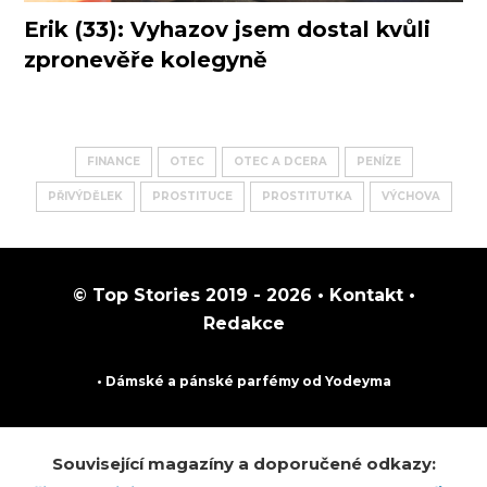
Erik (33): Vyhazov jsem dostal kvůli
zpronevěře kolegyně
FINANCE
OTEC
OTEC A DCERA
PENÍZE
PŘIVÝDĚLEK
PROSTITUCE
PROSTITUTKA
VÝCHOVA
© Top Stories 2019 - 2026 •
Kontakt
•
Redakce
• Dámské a pánské
parfémy
od Yodeyma
Související magazíny a doporučené odkazy: