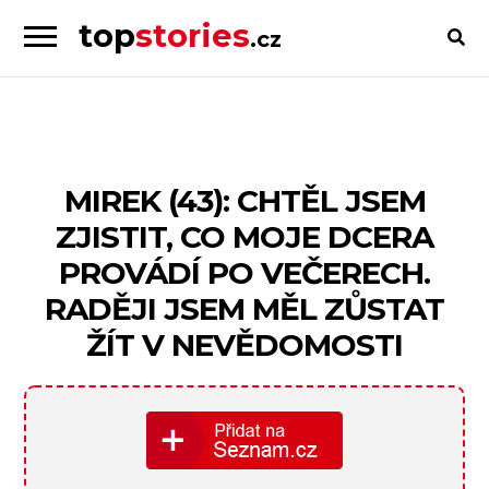
top
stories
.cz
Skip
Skip
to
to
Příběhy
navigation
content
od
lidí
pro
MIREK (43): CHTĚL JSEM
lidi
ZJISTIT, CO MOJE DCERA
PROVÁDÍ PO VEČERECH.
RADĚJI JSEM MĚL ZŮSTAT
ŽÍT V NEVĚDOMOSTI