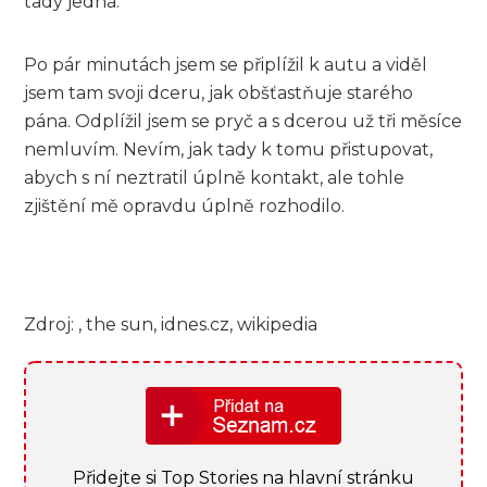
tady jedná.
Po pár minutách jsem se připlížil k autu a viděl
jsem tam svoji dceru, jak obšťastňuje starého
pána. Odplížil jsem se pryč a s dcerou už tři měsíce
nemluvím. Nevím, jak tady k tomu přistupovat,
abych s ní neztratil úplně kontakt, ale tohle
zjištění mě opravdu úplně rozhodilo.
Zdroj: , the sun, idnes.cz, wikipedia
Přidejte si Top Stories na hlavní stránku