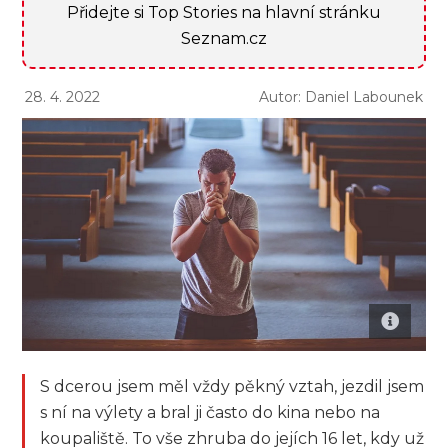
Přidejte si Top Stories na hlavní stránku
Seznam.cz
28. 4. 2022
Autor: Daniel Labounek
S dcerou jsem měl vždy pěkný vztah, jezdil jsem
s ní na výlety a bral ji často do kina nebo na
koupaliště. To vše zhruba do jejích 16 let, kdy už