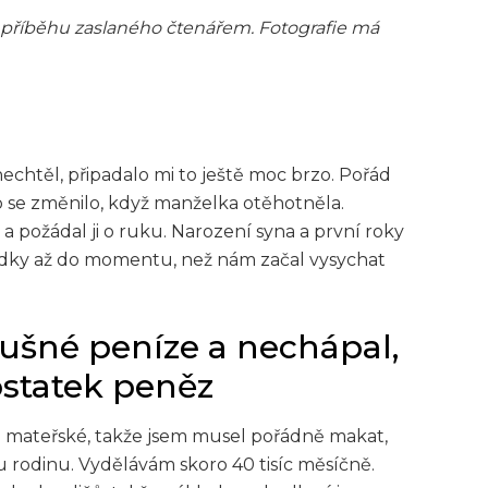
 příběhu zaslaného čtenářem. Fotografie má
echtěl, připadalo mi to ještě moc brzo. Pořád
hno se změnilo, když manželka otěhotněla.
a požádal ji o ruku. Narození syna a první roky
ádky až do momentu, než nám začal vysychat
lušné peníze a nechápal,
statek peněz
mateřské, takže jsem musel pořádně makat,
u rodinu. Vydělávám skoro 40 tisíc měsíčně.