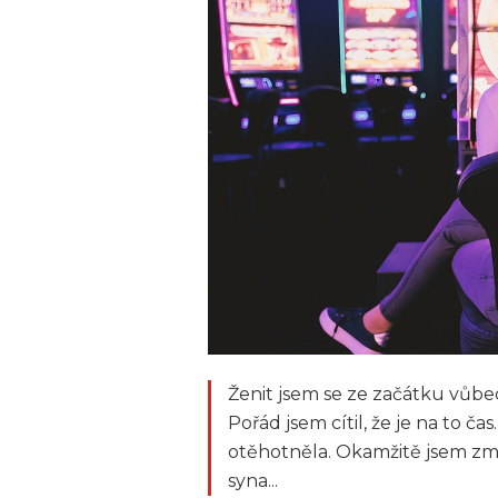
Ženit jsem se ze začátku vůbec
Pořád jsem cítil, že je na to č
otěhotněla. Okamžitě jsem změn
syna...