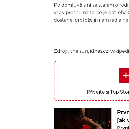
Po domluvě s ní se starám o rod
vždy přesně na to, co je potřeba 
dostane, protože ji mám rád a nech
Zdroj: , the sun, idnes.cz, wikiped
Přidejte si Top St
Prvn
jak 
Prvn