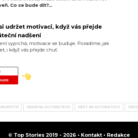
eň. Co se bude dít?...
si udržet motivaci, když vás přejde
teční nadšení
ní vyprchá, motivace se buduje. Poradíme, jak
et, i když vás přejde chuť.
ů
kuze
AMLERSTVÍ
HRANÍ NA AUTOMATECH
HRÁT NA AUTOMATECH
ÚSPO
© Top Stories 2019 - 2026 •
Kontakt
•
Redakce