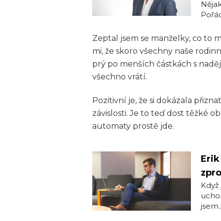
Nějak
Pořád 
Zeptal jsem se manželky, co to m
mi, že skoro všechny naše rodin
prý po menších částkách s naděj
všechno vrátí.
Pozitivní je, že si dokázala přizn
závislosti. Je to teď dost těžké 
automaty prostě jde.
Erik
zpr
Když 
ucho.
jsem..