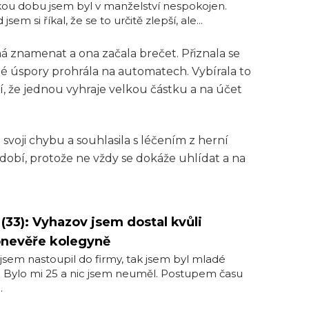
ou dobu jsem byl v manželství nespokojen.
jsem si říkal, že se to určitě zlepší, ale...
á znamenat a ona začala brečet. Přiznala se
né úspory prohrála na automatech. Vybírala to
í, že jednou vyhraje velkou částku a na účet
at svoji chybu a souhlasila s léčením z herní
období, protože ne vždy se dokáže uhlídat a na
 (33): Vyhazov jsem dostal kvůli
onevěře kolegyně
jsem nastoupil do firmy, tak jsem byl mladé
 Bylo mi 25 a nic jsem neuměl. Postupem času
.