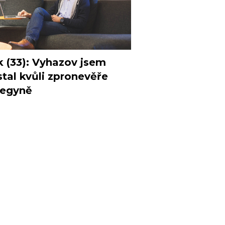
k (33): Vyhazov jsem
tal kvůli zpronevěře
legyně