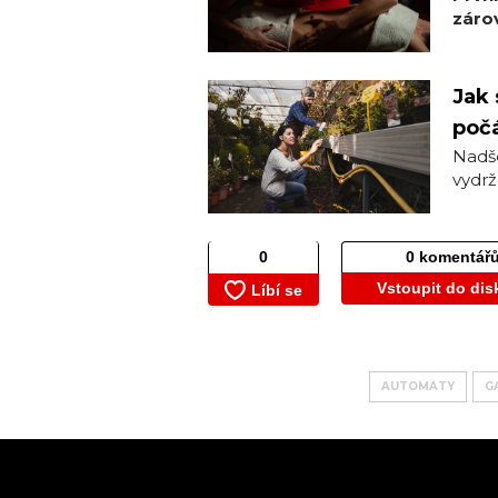
zárov
Jak 
počá
Nadše
vydrž
0 komentář
Vstoupit do dis
AUTOMATY
G