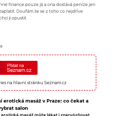
inné finance pouze já a ona dostává peníze jen
zaplatit. Doufám že se z toho co nejdříve
ci ji opustit.
ia
ories na hlavní stránku Seznam.cz
í erotická masáž v Praze: co čekat a
vybrat salon
í erotická masáž může lákat i znervózňovat