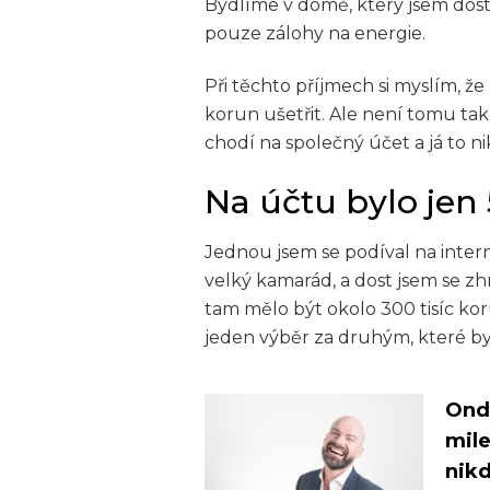
Bydlíme v domě, který jsem dosta
pouze zálohy na energie.
Při těchto příjmech si myslím, že
korun ušetřit. Ale není tomu tak.
chodí na společný účet a já to ni
Na účtu bylo jen 5
Jednou jsem se podíval na inte
velký kamarád, a dost jsem se zhro
tam mělo být okolo 300 tisíc koru
jeden výběr za druhým, které b
Ondř
mile
nik