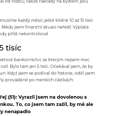
l od rodičů, takže náklady na bydlení jsou
 musíme každý měsíc ještě klidně 10 až 15 tisíc
 Nikdy jsem finanční situaci neřešil. Výplata
kdy příliš nekontroloval.
 tisíc
rnetové bankovnictví, se kterým nejsem moc
zil. Bylo tam jen 5 tisíc. Očekával jsem, že by
n. Když jsem se podíval do historie, viděl jsem
yly prováděné po menších částkách.
ej (51): Vyrazil jsem na dovolenou s
nkou. To, co jsem tam zažil, by mě ale
dy nenapadlo