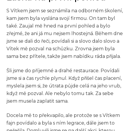
S Vítkem jsem se seznámila na odborném školení,
kam jsem byla vyslána svojí firmou. On tam byl
také. Zaujal mě hned na první pohled a bylo
zřejmé, že ani já mu nejsem lhostejná. Během dne
jsme se dali do řeči, povídali si a slovo dalo slovo a
Vítek mě pozval na schůzku. Zrovna jsem byla
sama bez přítele, takže jsem nabídku ráda přijala.
Šli jsme do příjemné a drahé restaurace. Povídali
jsme si a čas rychle plynul. Když přišel čas placení,
myslela jsem si, že útrata půjde celá na jeho vrub,
když mě pozval. Ale nebylo tomu tak. Za sebe
jsem musela zaplatit sama.
Docela mě to překvapilo, ale protože se s Vítkem
fajn povídalo a byla s ním legrace, dále jsem to
neřešila. Domluvili jsme se na další akci, kterou