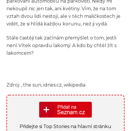
parkování automobilu na parkovišti. Nikdy mi
nekoupil nic jen tak, ani květiny. Vím, že na tom
vztah dvou lidí nestojí, ale v těch maličkostech je
vidět, že si hlídá každou korunu, než ji vydá.
Stále častěji tak začínám přemýšlet o tom, jestli
není Vítek opravdu lakomý. A kdo by chtěl žít s
lakomcem?
Zdroj: , the sun, idnes.cz, wikipedia
Přidejte si Top Stories na hlavní stránku