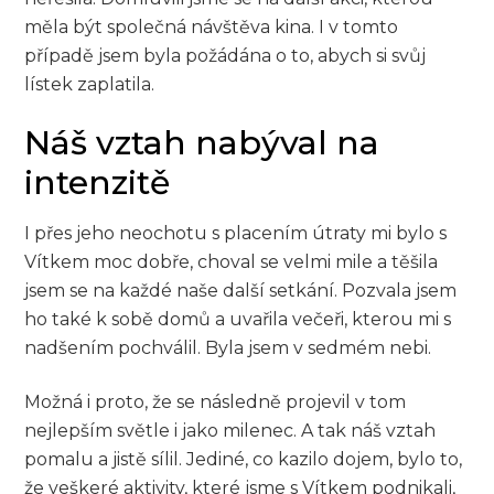
měla být společná návštěva kina. I v tomto
případě jsem byla požádána o to, abych si svůj
lístek zaplatila.
Náš vztah nabýval na
intenzitě
I přes jeho neochotu s placením útraty mi bylo s
Vítkem moc dobře, choval se velmi mile a těšila
jsem se na každé naše další setkání. Pozvala jsem
ho také k sobě domů a uvařila večeři, kterou mi s
nadšením pochválil. Byla jsem v sedmém nebi.
Možná i proto, že se následně projevil v tom
nejlepším světle i jako milenec. A tak náš vztah
pomalu a jistě sílil. Jediné, co kazilo dojem, bylo to,
že veškeré aktivity, které jsme s Vítkem podnikali,