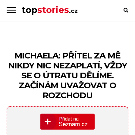
top
stories
.cz
Skip
Skip
to
to
Příběhy
navigation
content
od
lidí
pro
MICHAELA: PŘÍTEL ZA MĚ
lidi
NIKDY NIC NEZAPLATÍ, VŽDY
SE O ÚTRATU DĚLÍME.
ZAČÍNÁM UVAŽOVAT O
ROZCHODU