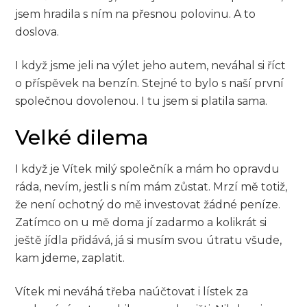
jsem hradila s ním na přesnou polovinu. A to
doslova.
I když jsme jeli na výlet jeho autem, neváhal si říct
o příspěvek na benzín. Stejné to bylo s naší první
společnou dovolenou. I tu jsem si platila sama.
Velké dilema
I když je Vítek milý společník a mám ho opravdu
ráda, nevím, jestli s ním mám zůstat. Mrzí mě totiž,
že není ochotný do mě investovat žádné peníze.
Zatímco on u mě doma jí zadarmo a kolikrát si
ještě jídla přidává, já si musím svou útratu všude,
kam jdeme, zaplatit.
Vítek mi neváhá třeba naúčtovat i lístek za