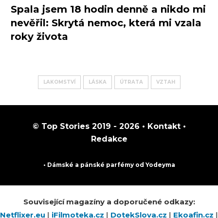
Spala jsem 18 hodin denně a nikdo mi
nevěřil: Skrytá nemoc, která mi vzala
roky života
LAKOMSTVÍ
LÁSKA
ÚTRATA
VZTAH
© Top Stories 2019 - 2026 •
Kontakt
•
Redakce
• Dámské a pánské
parfémy
od Yodeyma
Související magazíny a doporučené odkazy:
Netflixer.eu
|
iFilmoteka.cz
|
DotekSlova.cz
|
Ekoafin.cz
|