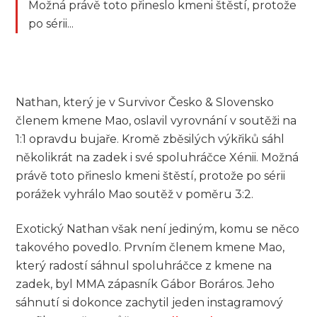
Možná právě toto přineslo kmeni štěstí, protože
po sérii...
Nathan, který je v Survivor Česko & Slovensko
členem kmene Mao, oslavil vyrovnání v soutěži na
1:1 opravdu bujaře. Kromě zběsilých výkřiků sáhl
několikrát na zadek i své spoluhráčce Xénii. Možná
právě toto přineslo kmeni štěstí, protože po sérii
porážek vyhrálo Mao soutěž v poměru 3:2.
Exotický Nathan však není jediným, komu se něco
takového povedlo. Prvním členem kmene Mao,
který radostí sáhnul spoluhráčce z kmene na
zadek, byl MMA zápasník Gábor Boráros. Jeho
sáhnutí si dokonce zachytil jeden instagramový