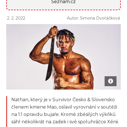
Seznam.cz
2. 2. 2022
Autor: Simona Dvořáčková
Nathan, který je v Survivor Česko & Slovensko
členem kmene Mao, oslavil vyrovnání v soutěži
na 1:1 opravdu bujaře. Kromě zběsilých výkřiků
sáhl několikrát na zadek i své spoluhráčce Xénii.