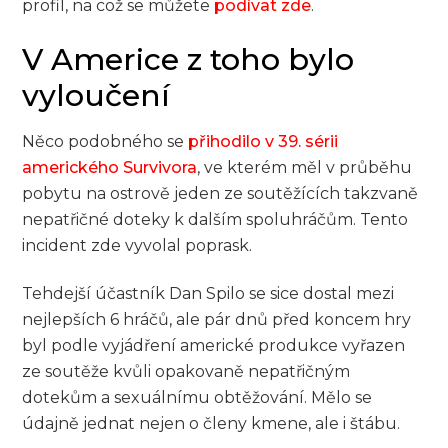
profil, na což se můžete
podívat zde
.
V Americe z toho bylo
vyloučení
Něco podobného se
přihodilo v 39. sérii
amerického Survivora
, ve kterém měl v průběhu
pobytu na ostrově jeden ze soutěžících takzvaně
nepatřičné doteky k dalším spoluhráčům. Tento
incident zde vyvolal poprask.
Tehdejší účastník Dan Spilo se sice dostal mezi
nejlepších 6 hráčů, ale pár dnů před koncem hry
byl podle vyjádření americké produkce vyřazen
ze soutěže kvůli opakovaně nepatřičným
dotekům a sexuálnímu obtěžování. Mělo se
údajně jednat nejen o členy kmene, ale i štábu.