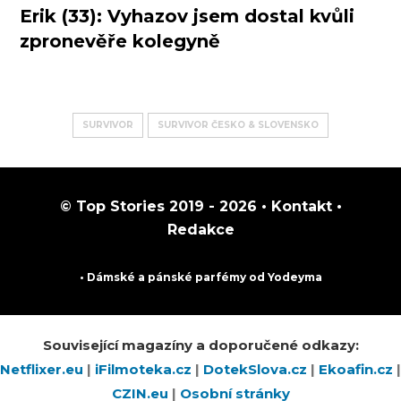
Erik (33): Vyhazov jsem dostal kvůli
zpronevěře kolegyně
SURVIVOR
SURVIVOR ČESKO & SLOVENSKO
© Top Stories 2019 - 2026 •
Kontakt
•
Redakce
• Dámské a pánské
parfémy
od Yodeyma
Související magazíny a doporučené odkazy:
Netflixer.eu
|
iFilmoteka.cz
|
DotekSlova.cz
|
Ekoafin.cz
|
CZIN.eu
|
Osobní stránky