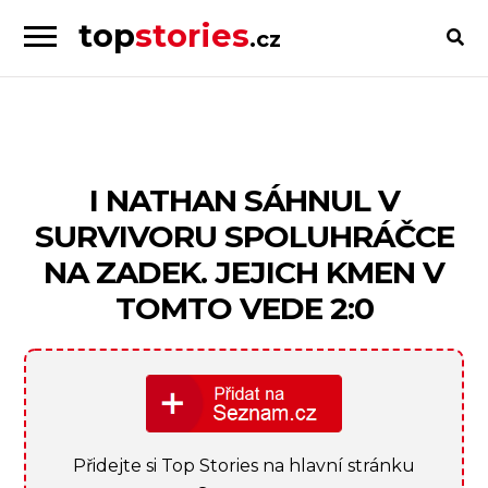
top
stories
.cz
Skip
Skip
to
to
Příběhy
navigation
content
od
lidí
pro
I NATHAN SÁHNUL V
lidi
SURVIVORU SPOLUHRÁČCE
NA ZADEK. JEJICH KMEN V
TOMTO VEDE 2:0
Přidejte si Top Stories na hlavní stránku