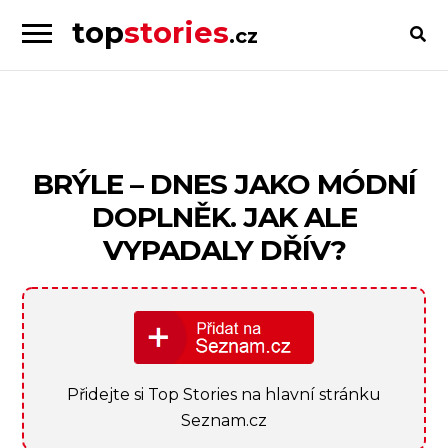
top
stories
.cz
Skip
Skip
to
to
Příběhy
navigation
content
od
lidí
pro
BRÝLE – DNES JAKO MÓDNÍ
lidi
DOPLNĚK. JAK ALE
VYPADALY DŘÍV?
Přidejte si Top Stories na hlavní stránku
Seznam.cz