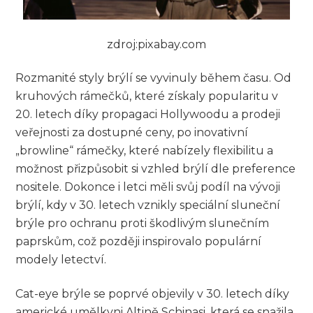
zdroj:pixabay.com
Rozmanité styly brýlí se vyvinuly během času. Od
kruhových rámečků, které získaly popularitu v
20. letech díky propagaci Hollywoodu a prodeji
veřejnosti za dostupné ceny, po inovativní
„browline“ rámečky, které nabízely flexibilitu a
možnost přizpůsobit si vzhled brýlí dle preference
nositele. Dokonce i letci měli svůj podíl na vývoji
brýlí, kdy v 30. letech vznikly speciální sluneční
brýle pro ochranu proti škodlivým slunečním
paprskům, což později inspirovalo populární
modely letectví.
Cat-eye brýle se poprvé objevily v 30. letech díky
americké umělkyni Altině Schinasi, která se snažila