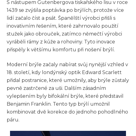
S nástupem Gutenbergova tiskařského lisu v roce
1439 se zvýšila poptávka po brýlích, protože více
lidí začalo číst a psát. Španělští výrobci přišli s
inovativním řešením, které zahrnovalo použití
stužek jako obrouček, zatímco němečtí výrobci
vyráběli rámy z kůže a rohoviny. Tyto inovace
přispěly k většímu komfortu při nošení brýlí.
Moderní brýle začaly nabírat svůj nynější vzhled v
18. století, kdy londýnský optik Edward Scarlett
přidal postranice, které umožnily, aby brýle zůstaly
pevně zastrčené za uši. Dalším zásadním
vylepšením byly bifokální brýle, které představil
Benjamin Franklin. Tento typ brýlí umožnil
kombinovat dvě korekce do jednoho pohodlného
páru.