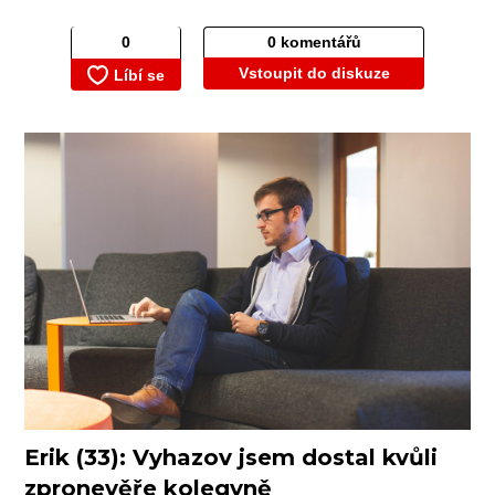
0 komentářů
Vstoupit do diskuze
Erik (33): Vyhazov jsem dostal kvůli
zpronevěře kolegyně