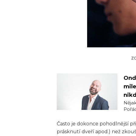
z
Ondř
mile
nik
Nějak
Pořád 
Často je dokonce pohodlnější př
prásknutí dveří apod.) než zkou