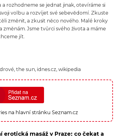
a rozhodneme se jednat jinak, otevíráme si
svoji volbu a rozvíjet své sebevědomí. Zkuste
těli změnit, a zkusit něco nového. Malé kroky
 změnám. Jsme tvůrci svého života a máme
chceme jít.
drové, the sun, idnes.cz, wikipedia
ories na hlavní stránku Seznam.cz
í erotická masáž v Praze: co čekat a