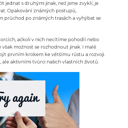
 jednat s druhými jinak, než jsme zvyklí, je
at. Opakování známých postupů,
 průchod po známých trasách a vyhýbat se
rcích, ačkoli v nich necítíme pohodlí nebo
 však možnost se rozhodnout jinak. I malé
t prvním krokem ke většímu růstu a rozvoji.
ale aktivními tvůrci našich vlastních životů.