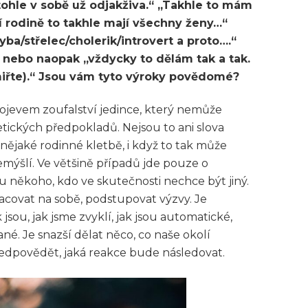
tohle v sobě už odjakživa.“ „Takhle to mám
í rodině to takhle mají všechny ženy…“
ba/střelec/cholerik/introvert a proto….“
 nebo naopak „vždycky to dělám tak a tak.
smiřte).“ Jsou vám tyto výroky povědomé?
ojevem zoufalství jedince, který nemůže
ckých předpokladů. Nejsou to ani slova
 nějaké rodinné kletbě, i když to tak může
emýšlí. Ve většině případů jde pouze o
někoho, kdo ve skutečnosti nechce být jiný.
acovat na sobě, podstupovat výzvy. Je
 jsou, jak jsme zvyklí, jak jsou automatické,
. Je snazší dělat něco, co naše okolí
předpovědět, jaká reakce bude následovat.