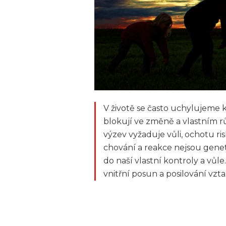
V životě se často uchylujeme
blokují ve změně a vlastním rů
výzev vyžaduje vůli, ochotu r
chování a reakce nejsou gene
do naší vlastní kontroly a vůle
vnitřní posun a posilování vzt