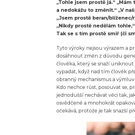
„Tohle jsem prostě já.“ „Mám 
a nedokážu to změnit.“ „V naš
„Jsem prostě beran/blíženec/ry
„Nikdy prostě nedělám tohle,“
Tak se s tím prostě smiř (či 
Tyto výroky nejsou výrazem a pr
dosáhnout změn z důvodu geneti
člověka, který se snaží uniknout
vypadat, když nad tím člověk př
obranný mechanismus a výmluvu 
Kdo nechce růst, posouvat se, pr
jednodušší nechávat věci tak, jak
osvědčené a mnohokrát opakované
očekává, protože je tak snazší 