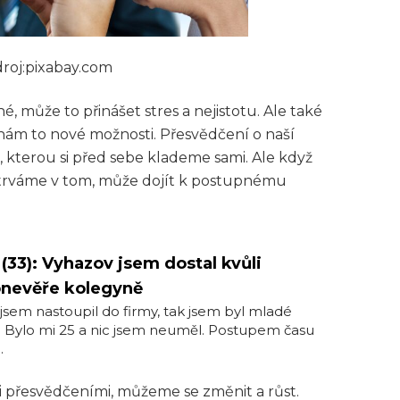
droj:pixabay.com
, může to přinášet stres a nejistotu.
Ale také
 nám to nové možnosti.
Přesvědčení o naší
kterou si před sebe klademe sami.
Ale když
rváme v tom, může dojít k postupnému
 (33): Vyhazov jsem dostal kvůli
onevěře kolegyně
jsem nastoupil do firmy, tak jsem byl mladé
 Bylo mi 25 a nic jsem neuměl. Postupem času
.
 přesvědčeními, můžeme se změnit a růst.