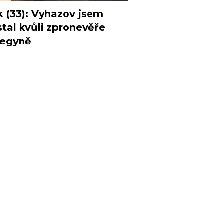
k (33): Vyhazov jsem
tal kvůli zpronevěře
legyně