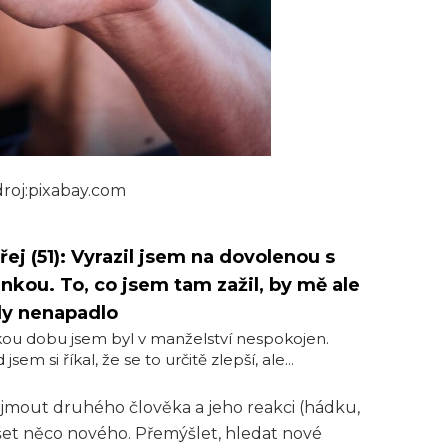
droj:pixabay.com
ej (51): Vyrazil jsem na dovolenou s
nkou. To, co jsem tam zažil, by mě ale
dy nenapadlo
ou dobu jsem byl v manželství nespokojen.
jsem si říkal, že se to určitě zlepší, ale...
ijmout druhého člověka a jeho reakci (hádku,
šet něco nového. Přemýšlet, hledat nové