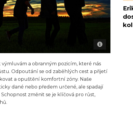
Eri
dos
ko
 k výmluvám a obranným pozicím, které nás
stu. Odpoutání se od zaběhlých cest a přijetí
iskovat a opuštění komfortní zóny. Naše
ticky dané nebo předem určené, ale spadají
. Schopnost změnit se je klíčová pro růst,
ahů.