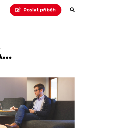
Poslat příběh
Á…