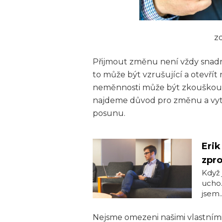
z
Přijmout změnu není vždy snadné
to může být vzrušující a otevřít
neměnnosti může být zkouškou, 
najdeme důvod pro změnu a vyt
posunu.
Erik
zpr
Když 
ucho.
jsem..
Nejsme omezeni našimi vlastními