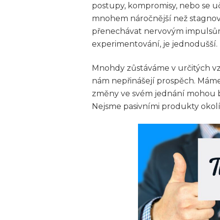
postupy, kompromisy, nebo se učit
mnohem náročnější než stagnov
přenechávat nervovým impulsům
experimentování, je jednodušší.
Mnohdy zůstáváme v určitých vzo
nám nepřinášejí prospěch. Máme
změny ve svém jednání mohou bý
Nejsme pasivními produkty okolí, 