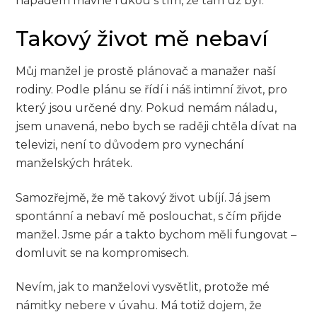
nápadem mávne rukou s tím, že tam už byl.
Takový život mě nebaví
Můj manžel je prostě plánovač a manažer naší
rodiny. Podle plánu se řídí i náš intimní život, pro
který jsou určené dny. Pokud nemám náladu,
jsem unavená, nebo bych se raději chtěla dívat na
televizi, není to důvodem pro vynechání
manželských hrátek.
Samozřejmě, že mě takový život ubíjí. Já jsem
spontánní a nebaví mě poslouchat, s čím přijde
manžel. Jsme pár a takto bychom měli fungovat –
domluvit se na kompromisech.
Nevím, jak to manželovi vysvětlit, protože mé
námitky nebere v úvahu. Má totiž dojem, že