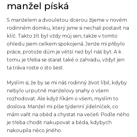
manžel píská
S manželem a dvouletou dcerou žijeme v novém
rodinném domku, který jsme si nechali postavit na
klíč. Takto žít byl vždy můj sen, takže v tomto
ohledu jsem celkem spokojená. Jenže mi přibylo
práce, protože dům je větší než byl náš byt. A k
tomu je třeba se starat také o zahradu, vždyť jen
ta tráva roste o sto šest.
Myslím si, že by se mi náš rodinný život líbil, kdyby
nebylo urputné manželovy snahy o všem
rozhodovat. Ale když říkám o všem, myslím to
doslova. Manžel mi píše týdenní jídelníček, co
mám vařit na oběd a chystat na večeři. Podle něho
je třeba chodit nakupovat a běda, kdybych
nakoupila něco jiného.