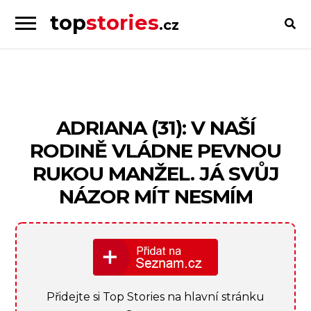
top
stories
.cz
Skip
Skip
to
to
Příběhy
navigation
content
od
lidí
pro
ADRIANA (31): V NAŠÍ
lidi
RODINĚ VLÁDNE PEVNOU
RUKOU MANŽEL. JÁ SVŮJ
NÁZOR MÍT NESMÍM
Přidejte si Top Stories na hlavní stránku