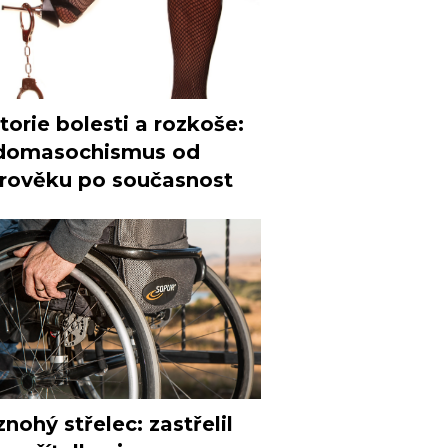
torie bolesti a rozkoše:
domasochismus od
arověku po současnost
nohý střelec: zastřelil