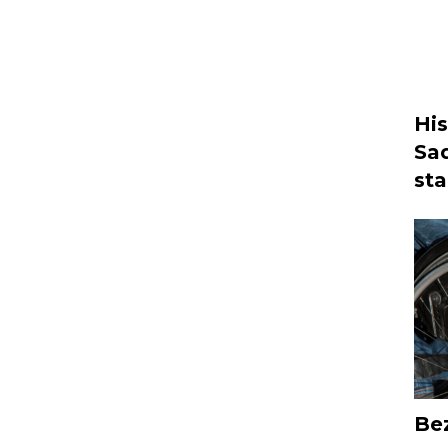
His
Sa
st
Bez