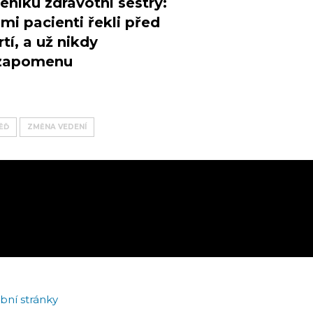
eníku zdravotní sestry:
mi pacienti řekli před
tí, a už nikdy
zapomenu
ĚĎ
ZMĚNA VEDENÍ
bní stránky