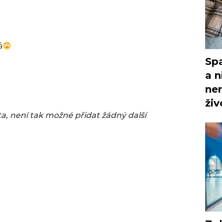
á
Spa
a n
nem
živ
ta, není tak možné přidat žádný další 