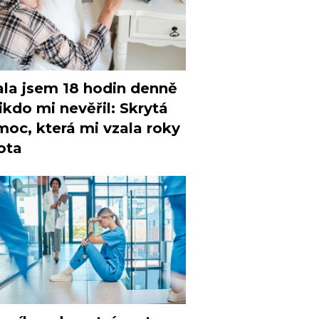
la jsem 18 hodin denně
ikdo mi nevěřil: Skrytá
oc, která mi vzala roky
ota