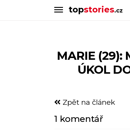
top
stories
.cz
Skip
Skip
to
to
Příběhy
navigation
content
od
lidí
pro
MARIE (29):
lidi
ÚKOL DO
Zpět na článek
1 komentář