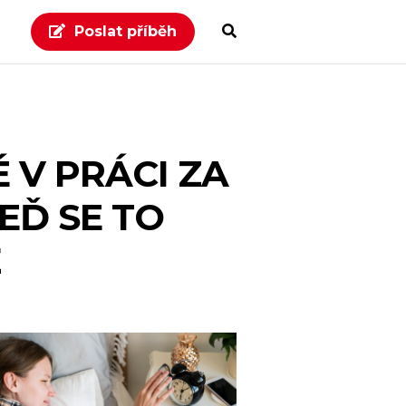
Poslat příběh
É V PRÁCI ZA
EĎ SE TO
Ě