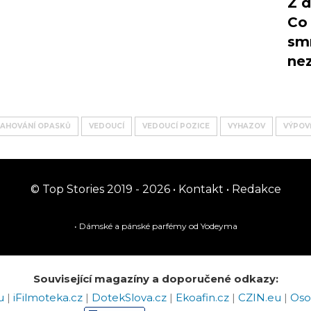
Z d
Co 
smr
ne
AHOVÁNÍ OPASKŮ
VEDOUCÍ
VEDOUCÍ POZICE
VYHAZOV
VÝPOV
© Top Stories 2019 - 2026 •
Kontakt
•
Redakce
• Dámské a pánské
parfémy
od Yodeyma
Související magazíny a doporučené odkazy:
eu
|
iFilmoteka.cz
|
DotekSlova.cz
|
Ekoafin.cz
|
CZIN.eu
|
Oso