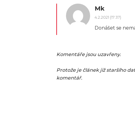
Mk
4.2.2021 (17:37)
Donášet se nem
Komentáře jsou uzavřeny.

Protože je článek již staršího da
komentář.